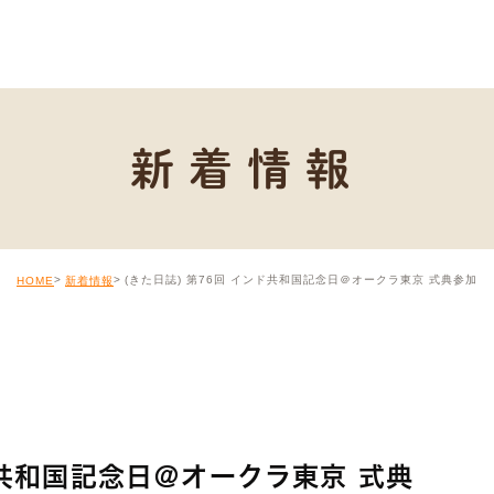
新着情報
(きた日誌) 第76回 インド共和国記念日＠オークラ東京 式典参加
HOME
新着情報
ド共和国記念日＠オークラ東京 式典