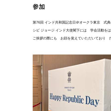
参加
第76回 インド共和国記念日＠オークラ東京 式
シビ ジョージ インド大使閣下には 学会活動を
ご挨拶の際にも お顔を覚えていただいており 