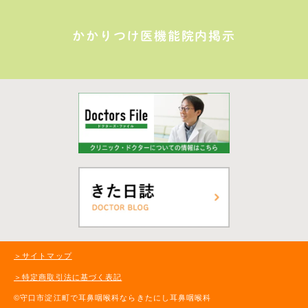
かかりつけ医機能院内掲示
＞サイトマップ
＞特定商取引法に基づく表記
©守口市淀江町で耳鼻咽喉科ならきたにし耳鼻咽喉科