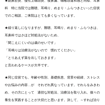
★副鼻腔炎、慢性上咽頭炎、後鼻漏、咽喉頭違和感と同様、耳鼻
科 特に当院では難聴、耳鳴り、めまり・ふらつきといった症状
でのご相談、ご来院はとても多くなっています。
★繰り返しになりますが、難聴、耳鳴り、めまり・ふらつきは、
耳鼻科ではさほど対処法がないため、
「聞こえにくいのは歳のせいです」
「耳鳴りは治療法がないので 慣れてください」
「とりあえず薬を出しておきます」
と言われるケースが大半です。
★同じ症状でも、年齢や性別、基礎疾患、背景や経緯、ストレス
やお悩みの内容…が それぞれ異なっています。それらをみきわ
め、その方にとって 適切な対処法、治療法を取り入れ、個々の
養生を実践することが大切だと思います。決して、～すれば治り