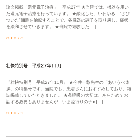
論文掲載「還元電子治療」 平成27年 ★当院では、機器を用い
た還元電子治療を行っています。 ★酸化した、いわゆる ”さび
ついた”細胞を治療することで、各臓器の調子を取り戻し、症状
を緩和させていきます。 ★当院で経験した […]
2019.07.30
MEDIA
壮快特別号 平成27年11月
『壮快特別号 平成27年11月』 ★今井一彰先生の「あいうべ体
操」の特集号です。当院でも、患者さんにおすすめしており、雑
誌掲載していただきました。 ★鼻呼吸の大切は、あらためてお
話する必要もありませんが、いま流行りのナ● […]
2019.07.30