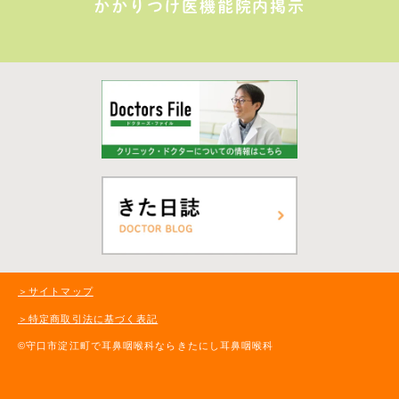
かかりつけ医機能院内掲示
＞サイトマップ
＞特定商取引法に基づく表記
©守口市淀江町で耳鼻咽喉科ならきたにし耳鼻咽喉科