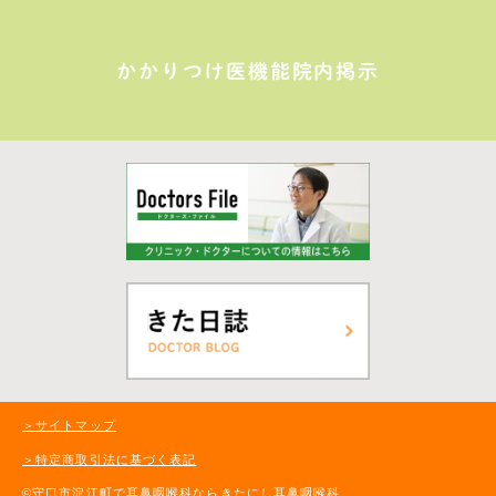
かかりつけ医機能院内掲示
＞サイトマップ
＞特定商取引法に基づく表記
©守口市淀江町で耳鼻咽喉科ならきたにし耳鼻咽喉科