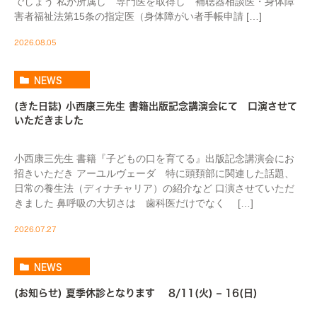
でしょう 私が所属し 専門医を取得し 補聴器相談医・身体障
害者福祉法第15条の指定医（身体障がい者手帳申請 […]
2026.08.05
NEWS
(きた日誌) 小西康三先生 書籍出版記念講演会にて 口演させて
いただきました
小西康三先生 書籍『子どもの口を育てる』出版記念講演会にお
招きいただき アーユルヴェーダ 特に頭頚部に関連した話題、
日常の養生法（ディナチャリア）の紹介など 口演させていただ
きました 鼻呼吸の大切さは 歯科医だけでなく […]
2026.07.27
NEWS
(お知らせ) 夏季休診となります 8/11(火) – 16(日)