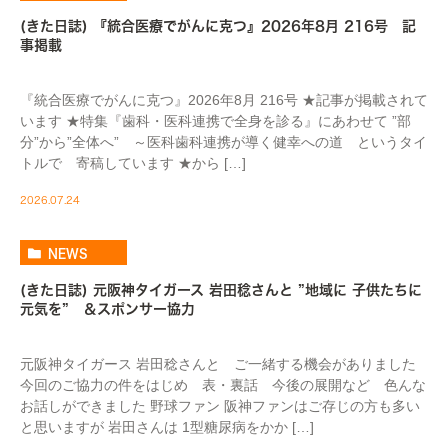
(きた日誌) 『統合医療でがんに克つ』2026年8月 216号 記
事掲載
『統合医療でがんに克つ』2026年8月 216号 ★記事が掲載されて
います ★特集『歯科・医科連携で全身を診る』にあわせて ”部
分”から”全体へ” ～医科歯科連携が導く健幸への道 というタイ
トルで 寄稿しています ★から […]
2026.07.24
NEWS
(きた日誌) 元阪神タイガース 岩田稔さんと ”地域に 子供たちに
元気を” ＆スポンサー協力
元阪神タイガース 岩田稔さんと ご一緒する機会がありました
今回のご協力の件をはじめ 表・裏話 今後の展開など 色んな
お話しができました 野球ファン 阪神ファンはご存じの方も多い
と思いますが 岩田さんは 1型糖尿病をかか […]