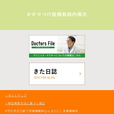
かかりつけ医機能院内掲示
＞サイトマップ
＞特定商取引法に基づく表記
©守口市淀江町で耳鼻咽喉科ならきたにし耳鼻咽喉科