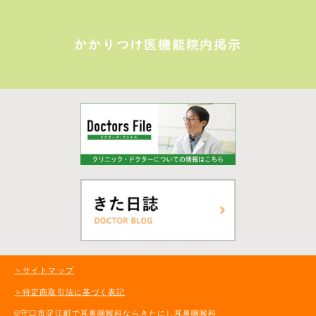
かかりつけ医機能院内掲示
＞サイトマップ
＞特定商取引法に基づく表記
©守口市淀江町で耳鼻咽喉科ならきたにし耳鼻咽喉科