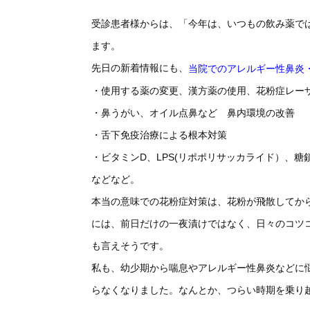
受診患者様からは、「今年は、いつもの飲み薬で
ます。
先日の新着情報にも、
当院でのアレルギー性鼻炎
・使用する薬の変更、漢方薬の使用、花粉症レー
・鼻うがい、オイル点鼻など 鼻内環境の改善
・舌下免疫治療による根本対策
・ビタミンD、LPS(リポポリサッカライド）、
などなど。
本当の意味での花粉症対策は、花粉が飛散してか
には、前日だけの一夜漬けではなく、日々のコツ
も言えそうです。
私も、幼少期から喘息やアレルギー性鼻炎などに
らなくなりました。なんとか、つらい時期を乗り