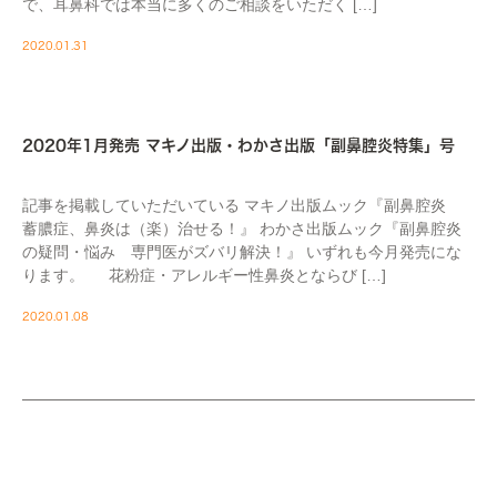
で、耳鼻科では本当に多くのご相談をいただく […]
2020.01.31
MEDIA
2020年1月発売 マキノ出版・わかさ出版「副鼻腔炎特集」号
記事を掲載していただいている マキノ出版ムック『副鼻腔炎
蓄膿症、鼻炎は（楽）治せる！』 わかさ出版ムック『副鼻腔炎
の疑問・悩み 専門医がズバリ解決！』 いずれも今月発売にな
ります。 花粉症・アレルギー性鼻炎とならび […]
2020.01.08