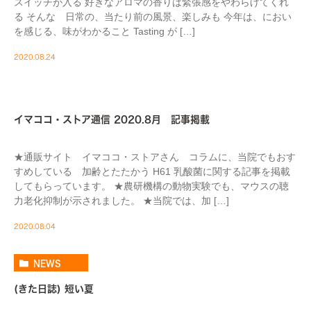
スイッチが入る 好きなアロマの香りは緊張感をやわらげてくれ
る そんな 日常の、当たり前の風景、楽しみも 今年は、におい
を感じる、味がわかること Tasting が […]
2020.08.24
MEDIA
イマココ・ストア通信 2020.8月 記事掲載
★通販サイト イマココ・ストアさん コラムに、当院でもおす
すめしている 加齢とたたかう H61 乳酸菌に関する記事を掲載
してもらっています。 ★農研機構の動物実験でも、マウスの聴
力老化抑制が示されました。 ★当院では、加 […]
2020.08.04
NEWS
(きた日誌) 短い夏