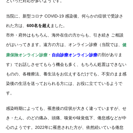
といった対応が多いようです。
当院に、新型コロナ COVID-19 感染後、何らかの症状で受診さ
れた方は、
600名を超え
ました。
市外・府外はもちろん、海外在住の方からも、引き続き ご相談
がはいってきます。遠方の方は、オンライン診療（当院では、
健
・
の別がありま
康保険オンライン診療
自由診療オンライン診療
す）でお話しさせてもらう機会も多く、もちろん処置はできない
ものの、各種療法、養生法をお伝えするだけでも、不安のまま感
染後の生活を送っておられる方には、お役に立てているようで
す。
感染時期によっても、罹患後の症状が大きく違っていますが、せ
き・たん、のどの痛み、頭痛、嗅覚や味覚低下、倦怠感などが中
心のようです。2022年に罹患された方が、依然続いている倦怠